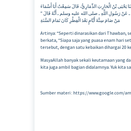
َدَّثَنَا يَحْيَى بْنُ الْحَارِثِ الذِّمَارِيُّ، قَالَ سَمِعْتُ أَبَا أَسْمَاءَ
ـ عَنْ رَسُولِ اللَّهِ ـ صلى الله عليه وسلم ـ أَنَّهُ قَالَ ‏”‏
مَنْ صَامَ سِتَّةَ أَيَّامٍ بَعْدَ الْفِطْرِ كَانَ تَمَامَ السَّنَةِ
Artinya: “Seperti dinarasikan dari Thawban,
berkata, “Siapa saja yang puasa enam hari se
tersebut, dengan satu kebaikan dihargai 20 k
MasyaAllah banyak sekali keutamaan yang dap
kita juga ambil bagian didalamnya. Yuk kita 
Sumber materi : https://www.google.com/am