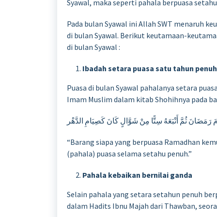
Syawal, maka seperti pahala berpuasa setahu
Pada bulan Syawal ini Allah SWT menaruh ke
di bulan Syawal. Berikut keutamaan-keutama
di bulan Syawal :
Ibadah setara puasa satu tahun penuh
Puasa di bulan Syawal pahalanya setara puasa
Imam Muslim dalam kitab Shohihnya pada bab
رَمَضَانَ ثُمَّ أَتْبَعَهُ سِتًّا مِنْ شَوَّالٍ كَانَ كَصِيَامِ الدَّهْر
“Barang siapa yang berpuasa Ramadhan kemud
(pahala) puasa selama setahu penuh.”
Pahala kebaikan bernilai ganda
Selain pahala yang setara setahun penuh berp
dalam Hadits Ibnu Majah dari Thawban, seora