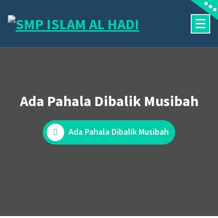
Skip
to
content
Halaman Resmi SMP Islam Al Hadi Mojolaban
Ada Pahala Dibalik Musibah
Ada Pahala Dibalik Musibah