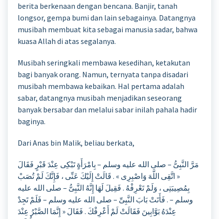
berita berkenaan dengan bencana. Banjir, tanah
longsor, gempa bumi dan lain sebagainya. Datangnya
musibah membuat kita sebagai manusia sadar, bahwa
kuasa Allah di atas segalanya.
Musibah seringkali membawa kesedihan, ketakutan
bagi banyak orang. Namun, ternyata tanpa disadari
musibah membawa kebaikan. Hal pertama adalah
sabar, datangnya musibah menjadikan seseorang
banyak bersabar dan melalui sabar inilah pahala hadir
baginya.
Dari Anas bin Malik, beliau berkata,
مَرَّ النَّبِىُّ – صلى الله عليه وسلم – بِامْرَأَةٍ تَبْكِى عِنْدَ قَبْرٍ فَقَالَ
« اتَّقِى اللَّهَ وَاصْبِرِى » . قَالَتْ إِلَيْكَ عَنِّى ، فَإِنَّكَ لَمْ تُصَبْ
بِمُصِيبَتِى ، وَلَمْ تَعْرِفْهُ . فَقِيلَ لَهَا إِنَّهُ النَّبِىُّ – صلى الله عليه
وسلم – . فَأَتَتْ بَابَ النَّبِىِّ – صلى الله عليه وسلم – فَلَمْ تَجِدْ
عِنْدَهُ بَوَّابِينَ فَقَالَتْ لَمْ أَعْرِفْكَ . فَقَالَ « إِنَّمَا الصَّبْرُ عِنْدَ