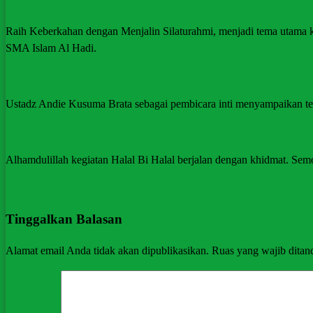
Raih Keberkahan dengan Menjalin Silaturahmi, menjadi tema utama kegi
SMA Islam Al Hadi.
Ustadz Andie Kusuma Brata sebagai pembicara inti menyampaikan tent
Alhamdulillah kegiatan Halal Bi Halal berjalan dengan khidmat. Se
Tinggalkan Balasan
Alamat email Anda tidak akan dipublikasikan.
Ruas yang wajib ditan