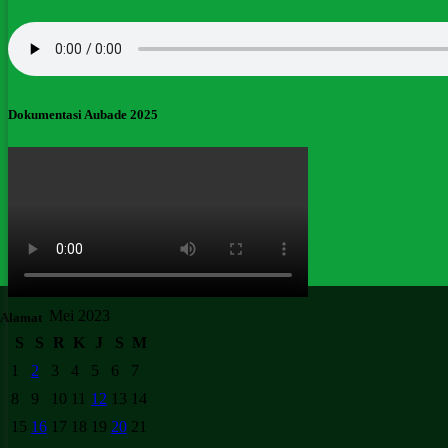
Dokumentasi Aubade 2025
Mei 2023
Alamat
S
S
R
K
J
S
M
1
2
3
4
5
6
7
8
9
10
11
12
13
14
15
16
17
18
19
20
21