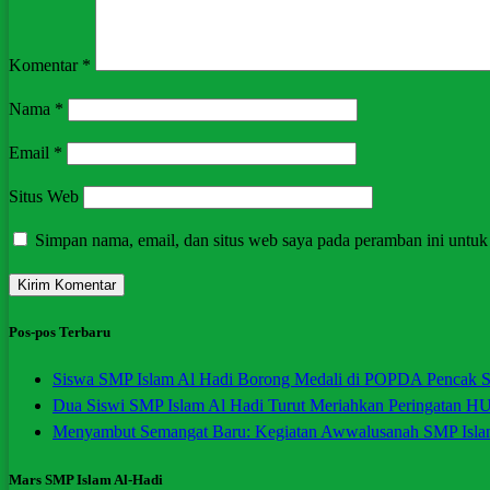
Komentar
*
Nama
*
Email
*
Situs Web
Simpan nama, email, dan situs web saya pada peramban ini untuk
Pos-pos Terbaru
Siswa SMP Islam Al Hadi Borong Medali di POPDA Pencak Si
Dua Siswi SMP Islam Al Hadi Turut Meriahkan Peringatan H
Menyambut Semangat Baru: Kegiatan Awwalusanah SMP Isla
Mars SMP Islam Al-Hadi