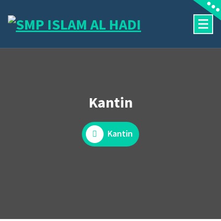
Skip
to
content
Halaman Resmi SMP Islam Al Hadi Mojolaban
Kantin
Kantin