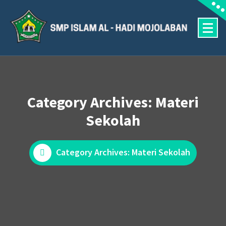
Skip
to
content
Halaman Resmi SMP Islam Al Hadi Mojolaban
Category Archives: Materi
Sekolah
Category Archives: Materi Sekolah