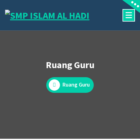
Skip
to
content
Halaman Resmi SMP Islam Al Hadi Mojolaban
Ruang Guru
Ruang Guru