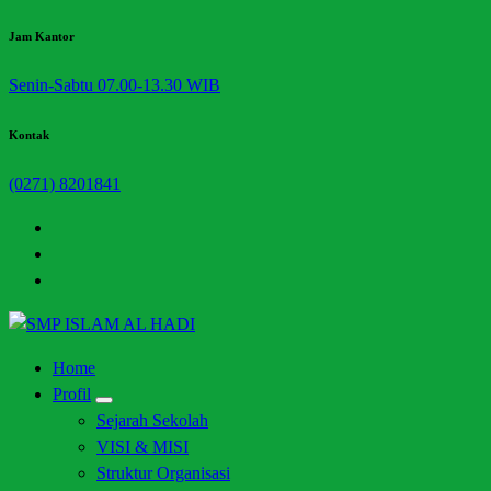
Skip
Jam Kantor
to
Senin-Sabtu 07.00-13.30 WIB
content
Kontak
(0271) 8201841
Halaman Resmi SMP Islam Al Hadi Mojolaban
Home
Profil
Sejarah Sekolah
VISI & MISI
Struktur Organisasi