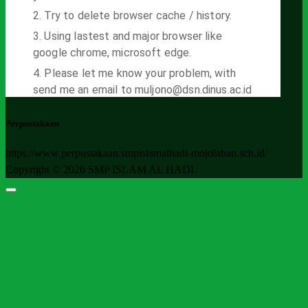
Perpustakaan
https://www.perpustakaan.smpislamalhadi-mojolaban.sch.id/
Copyright © 2026 SMP ISLAM AL HADI