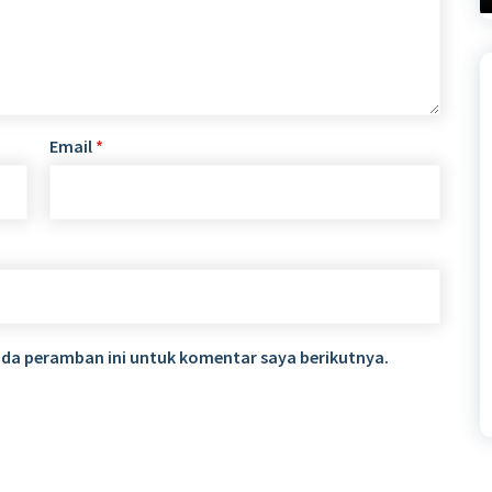
Email
*
ada peramban ini untuk komentar saya berikutnya.
baja | Senarai Istila
Perpustakaan
 Budaya Jawa
https://www.perpustakaan.s
mojolaban.sch.id/