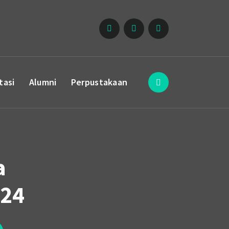
tasi
Alumni
Perpustakaan
a
024