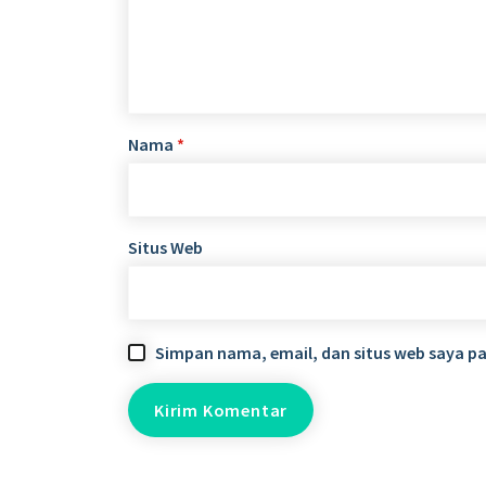
Nama
*
Situs Web
Simpan nama, email, dan situs web saya p
Alamat
Si
H