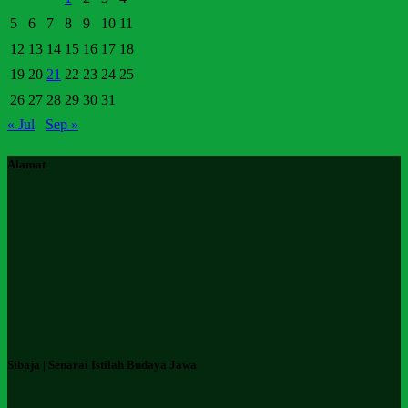
5
6
7
8
9
10
11
12
13
14
15
16
17
18
19
20
21
22
23
24
25
26
27
28
29
30
31
« Jul
Sep »
Alamat
Sibaja | Senarai Istilah Budaya Jawa