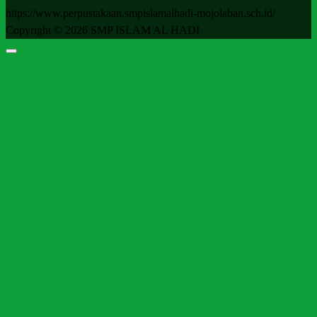
https://www.perpustakaan.smpislamalhadi-mojolaban.sch.id/
Copyright © 2026 SMP ISLAM AL HADI