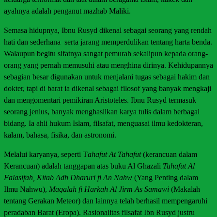
ayahnya adalah penganut mazhab Maliki.
Semasa hidupnya, Ibnu Rusyd dikenal sebagai seorang yang rendah
hati dan sederhana serta jarang memperdulikan tentang harta benda.
Walaupun begitu sifatnya sangat pemurah sekalipun kepada orang-
orang yang pernah memusuhi atau menghina dirinya. Kehidupannya
sebagian besar digunakan untuk menjalani tugas sebagai hakim dan
dokter, tapi di barat ia dikenal sebagai filosof yang banyak mengkaji
dan mengomentari pemikiran Aristoteles. Ibnu Rusyd termasuk
seorang jenius, banyak menghasilkan karya tulis dalam berbagai
bidang. Ia ahli hukum Islam, filsafat, menguasai ilmu kedokteran,
kalam, bahasa, fisika, dan astronomi.
Melalui karyanya, seperti T
ahafut At Tahafut
(kerancuan dalam
Kerancuan) adalah tanggapan atas buku Al Ghazali
Tahafut Al
Falasifah,
Kitab Adh Dharuri fi An Nahw
(Yang Penting dalam
Ilmu Nahwu),
Maqalah fi Harkah Al Jirm As Samawi
(Makalah
tentang Gerakan Meteor) dan lainnya telah berhasil mempengaruhi
peradaban Barat (Eropa). Rasionalitas filsafat Ibn Rusyd justru