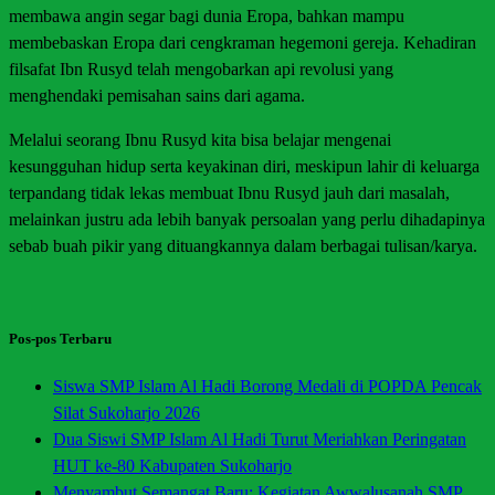
membawa angin segar bagi dunia Eropa, bahkan mampu
membebaskan Eropa dari cengkraman hegemoni gereja. Kehadiran
filsafat Ibn Rusyd telah mengobarkan api revolusi yang
menghendaki pemisahan sains dari agama.
Melalui seorang Ibnu Rusyd kita bisa belajar mengenai
kesungguhan hidup serta keyakinan diri, meskipun lahir di keluarga
terpandang tidak lekas membuat Ibnu Rusyd jauh dari masalah,
melainkan justru ada lebih banyak persoalan yang perlu dihadapinya
sebab buah pikir yang dituangkannya dalam berbagai tulisan/karya.
Pos-pos Terbaru
Siswa SMP Islam Al Hadi Borong Medali di POPDA Pencak
Silat Sukoharjo 2026
Dua Siswi SMP Islam Al Hadi Turut Meriahkan Peringatan
HUT ke-80 Kabupaten Sukoharjo
Menyambut Semangat Baru: Kegiatan Awwalusanah SMP