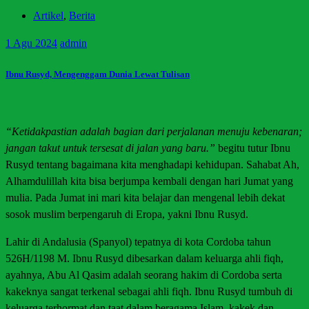
Artikel
,
Berita
1
Agu 2024
admin
Ibnu Rusyd, Mengenggam Dunia Lewat Tulisan
“Ketidakpastian adalah bagian dari perjalanan menuju kebenaran;
jangan takut untuk tersesat di jalan yang baru.”
begitu tutur Ibnu
Rusyd tentang bagaimana kita menghadapi kehidupan. Sahabat Ah,
Alhamdulillah kita bisa berjumpa kembali dengan hari Jumat yang
mulia. Pada Jumat ini mari kita belajar dan mengenal lebih dekat
sosok muslim berpengaruh di Eropa, yakni Ibnu Rusyd.
Lahir di Andalusia (Spanyol) tepatnya di kota Cordoba tahun
526H/1198 M. Ibnu Rusyd dibesarkan dalam keluarga ahli fiqh,
ayahnya, Abu Al Qasim adalah seorang hakim di Cordoba serta
kakeknya sangat terkenal sebagai ahli fiqh. Ibnu Rusyd tumbuh di
keluarga terhormat dan taat dalam beragama Islam, kakek dan