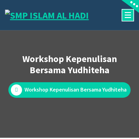
Skip
to
content
Halaman Resmi SMP Islam Al Hadi Mojolaban
Workshop Kepenulisan
Bersama Yudhiteha
Workshop Kepenulisan Bersama Yudhiteha