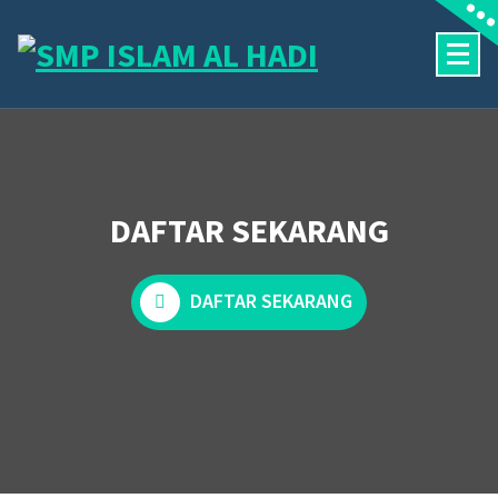
Skip
to
content
Halaman Resmi SMP Islam Al Hadi Mojolaban
DAFTAR SEKARANG
DAFTAR SEKARANG