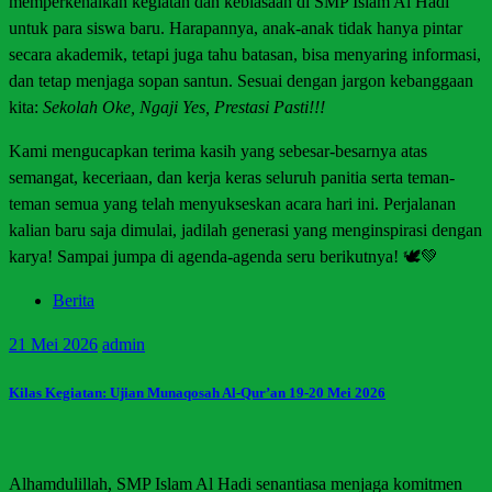
memperkenalkan kegiatan dan kebiasaan di SMP Islam Al Hadi
untuk para siswa baru. Harapannya, anak-anak tidak hanya pintar
secara akademik, tetapi juga tahu batasan, bisa menyaring informasi,
dan tetap menjaga sopan santun. Sesuai dengan jargon kebanggaan
kita:
Sekolah Oke, Ngaji Yes, Prestasi Pasti!!!
Kami mengucapkan terima kasih yang sebesar-besarnya atas
semangat, keceriaan, dan kerja keras seluruh panitia serta teman-
teman semua yang telah menyukseskan acara hari ini. Perjalanan
kalian baru saja dimulai, jadilah generasi yang menginspirasi dengan
karya! Sampai jumpa di agenda-agenda seru berikutnya! 🕊️💚
Berita
21
Mei 2026
admin
Kilas Kegiatan: Ujian Munaqosah Al-Qur’an 19-20 Mei 2026
Alhamdulillah, SMP Islam Al Hadi senantiasa menjaga komitmen