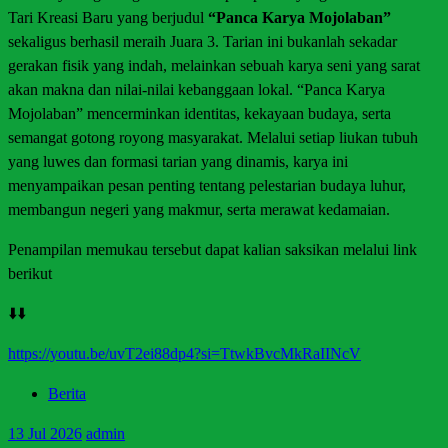
Tari Kreasi Baru yang berjudul
“Panca Karya Mojolaban”
sekaligus berhasil meraih Juara 3. Tarian ini bukanlah sekadar
gerakan fisik yang indah, melainkan sebuah karya seni yang sarat
akan makna dan nilai-nilai kebanggaan lokal. “Panca Karya
Mojolaban” mencerminkan identitas, kekayaan budaya, serta
semangat gotong royong masyarakat. Melalui setiap liukan tubuh
yang luwes dan formasi tarian yang dinamis, karya ini
menyampaikan pesan penting tentang pelestarian budaya luhur,
membangun negeri yang makmur, serta merawat kedamaian.
Penampilan memukau tersebut dapat kalian saksikan melalui link
berikut
⬇️⬇️
https://youtu.be/uvT2ei88dp4?si=TtwkBvcMkRaIINcV
Berita
13
Jul 2026
admin