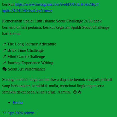
berikut
https://www.instagram.com/reel/DXtdUHokzMq/?
igsh=ZGN1MXlsdGcyYmwz
Kemeriahan Spaldi 18th Islamic Scout Challenge 2026 tidak
berhenti di hari pertama, berikut kegiatan Spaldi Scout Challenge
hari kedua:
📍 The Long Journey Adventure
📍 Brick Time Challenge
📍 Mind Game Challenge
📍 Journey Experience Writing
🎭 Scout Art Performance
Semoga melalui kegiatan ini siswa dapat terbentuk menjadi pribadi
yang berkarakter, berakhlak mulia, mencintai lingkungan serta
semakin dekat pada Allah Ta’ala. Aamiin. 😊⛺
Berita
22
Apr 2026
admin