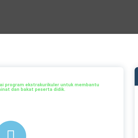
gai program ekstrakurikuler untuk membantu
at dan bakat peserta didik.