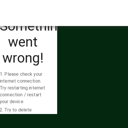
mojolaban.sch.id/