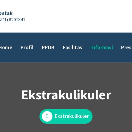
ontak
271) 8201841
Home
Profil
PPDB
Fasilitas
Informasi
Pres
Ekstrakulikuler
Ekstrakulikuler