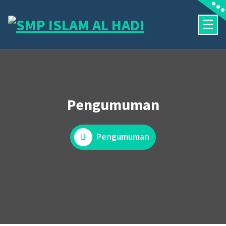
Skip
to
content
Halaman Resmi SMP Islam Al Hadi Mojolaban
Pengumuman
Pengumuman