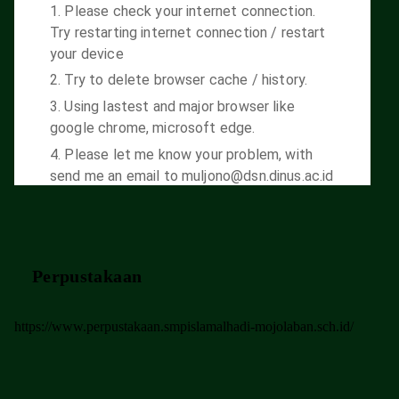
Perpustakaan
https://www.perpustakaan.smpislamalhadi-mojolaban.sch.id/