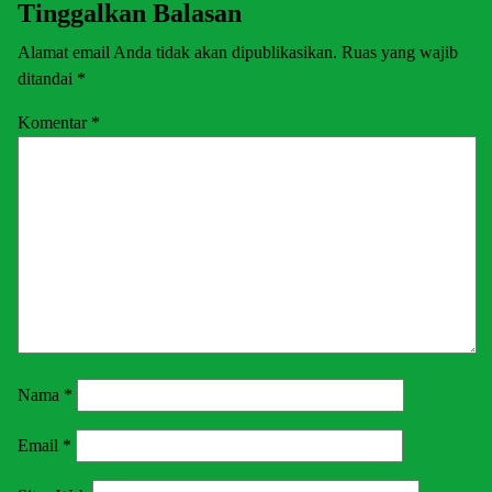
Tinggalkan Balasan
Alamat email Anda tidak akan dipublikasikan.
Ruas yang wajib
ditandai
*
Komentar
*
Nama
*
Email
*