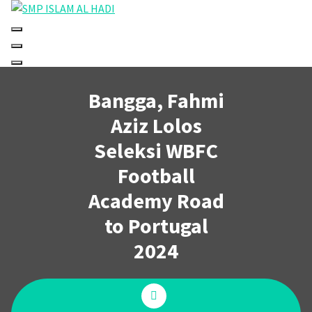
Skip
to
Halaman Resmi SMP Islam Al Hadi Mojolaban
content
Bangga, Fahmi
Aziz Lolos
Seleksi WBFC
Football
Academy Road
to Portugal
2024