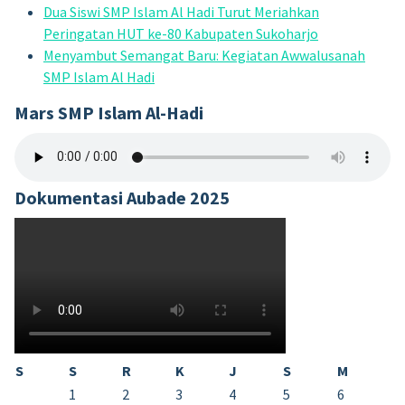
Dua Siswi SMP Islam Al Hadi Turut Meriahkan
Peringatan HUT ke-80 Kabupaten Sukoharjo
Menyambut Semangat Baru: Kegiatan Awwalusanah
SMP Islam Al Hadi
Mars SMP Islam Al-Hadi
Dokumentasi Aubade 2025
S
S
R
K
J
S
M
1
2
3
4
5
6