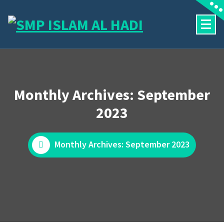
Skip
to
content
Halaman Resmi SMP Islam Al Hadi Mojolaban
Monthly Archives: September
2023
Monthly Archives: September 2023