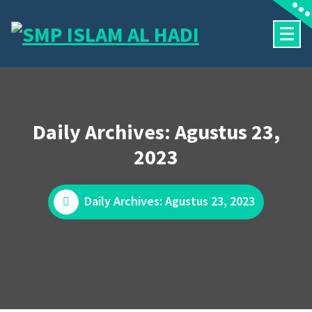
Skip
to
content
Halaman Resmi SMP Islam Al Hadi Mojolaban
Daily Archives: Agustus 23,
2023
Daily Archives: Agustus 23, 2023