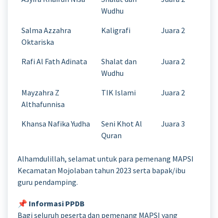
Wudhu
Salma Azzahra
Kaligrafi
Juara 2
Oktariska
Rafi Al Fath Adinata
Shalat dan
Juara 2
Wudhu
Mayzahra Z
TIK Islami
Juara 2
Althafunnisa
Khansa Nafika Yudha
Seni Khot Al
Juara 3
Quran
Alhamdulillah, selamat untuk para pemenang MAPSI
Kecamatan Mojolaban tahun 2023 serta bapak/ibu
guru pendamping.
📌
Informasi PPDB
Bagi seluruh peserta dan pemenang MAPSI yang