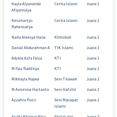
Kayla Alyananda
Cerita Islami
Juara 1
Afiyamulya
Kenzhartyo
Cerita Islami
Juara 1
Rahensatya
Naila Aleesya Hana
Khitobah
Juara 1
Danial Abdurahman A
TIK Islami
Juara 1
Adzkia Azfa Faiza
KTI
Juara 1
M Faiz Radithya
KTI
Juara 1
Mikhayla Najwa
Seni Tilawah
Juara 2
M Avicenna Hartanto
Seni Hafzhil
Juara 2
Azzahra Putri
Seni Macapat
Juara 2
Islami
Asyifa Khairun Nisa
Shalat dan
Juara 2