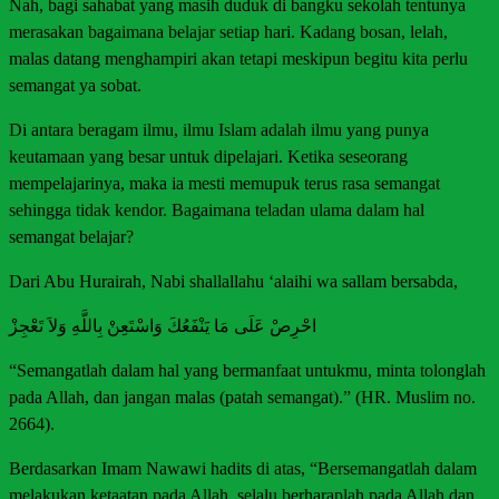
Nah, bagi sahabat yang masih duduk di bangku sekolah tentunya
merasakan bagaimana belajar setiap hari. Kadang bosan, lelah,
malas datang menghampiri akan tetapi meskipun begitu kita perlu
semangat ya sobat.
Di antara beragam ilmu, ilmu Islam adalah ilmu yang punya
keutamaan yang besar untuk dipelajari. Ketika seseorang
mempelajarinya, maka ia mesti memupuk terus rasa semangat
sehingga tidak kendor. Bagaimana teladan ulama dalam hal
semangat belajar?
Dari Abu Hurairah, Nabi shallallahu ‘alaihi wa sallam bersabda,
احْرِصْ عَلَى مَا يَنْفَعُكَ وَاسْتَعِنْ بِاللَّهِ وَلاَ تَعْجِزْ
“Semangatlah dalam hal yang bermanfaat untukmu, minta tolonglah
pada Allah, dan jangan malas (patah semangat).” (HR. Muslim no.
2664).
Berdasarkan Imam Nawawi hadits di atas, “Bersemangatlah dalam
melakukan ketaatan pada Allah, selalu berharaplah pada Allah dan