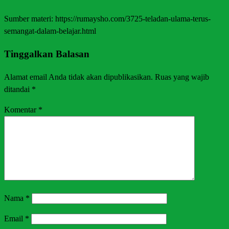
Sumber materi: https://rumaysho.com/3725-teladan-ulama-terus-
semangat-dalam-belajar.html
Tinggalkan Balasan
Alamat email Anda tidak akan dipublikasikan.
Ruas yang wajib
ditandai
*
Komentar
*
Nama
*
Email
*