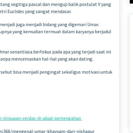
tang segitiga pascal dan menguji balik postulat V yang
etri Euclides yang sangat mendasar.
 menjadi juga menjadi bidang yang digemari Umar.
idupnya yang kemudian termuat dalam karyanya berjudul
mar senantiasa berfokus pada apa yang terjadi saat ini
 tanpa mencemaskan hal-hal yang akan dating.
ebut bisa menjadi pengingat sekaligus motivasi untuk
am-ilmuwan-cerdas-di-abad-pertengahan
cvprc366/mengenal-umar-khayyam-dari-nishapur