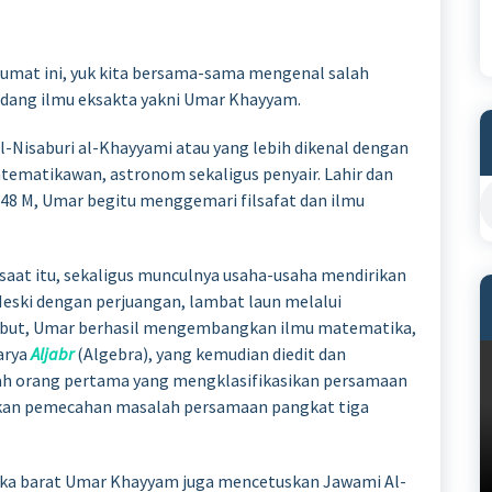
Jumat ini, yuk kita bersama-sama mengenal salah
dang ilmu eksakta yakni Umar Khayyam.
l-Nisaburi al-Khayyami atau yang lebih dikenal dengan
ematikawan, astronom sekaligus penyair. Lahir dan
 1048 M, Umar begitu menggemari filsafat dan ilmu
il saat itu, sekaligus munculnya usaha-usaha mendirikan
eski dengan perjuangan, lambat laun melalui
sebut, Umar berhasil mengembangkan ilmu matematika,
arya
Aljabr
(Algebra), yang kemudian diedit dan
lah orang pertama yang mengklasifikasikan persamaan
irkan pemecahan masalah persamaan pangkat tiga
tika barat Umar Khayyam juga mencetuskan Jawami Al-