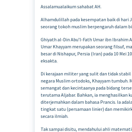
Assalamualaikum sahabat AH.
Alhamdulillah pada kesempatan baik di hari 
seorang tokoh muslim berpengaruh dalam bi
Ghiyath al-Din Abu’l-Fath Umar ibn Ibrahim A
Umar Khayyam merupakan seorang filsuf, mat
besar di Nishapur, Persia (Iran) pada 10 Mei
eksakta.
Di kerajaan militer yang sulit dan tidak stab
negara Muslim ortodoks, Khayyam tumbuh. M
semangat dan kecintaanya pada bidang ter
terutama Aljabar. Bahkan, ia menghasilkan k
diterjemahkan dalam bahasa Prancis. Ia ada
tingkat satu (persamaan linier) dan memik
secara ilmiah.
Tak sampai disitu, mendahului ahli matema