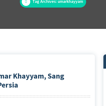
Tag Archives: umarkhayyam
Umar Khayyam, Sang
ersia