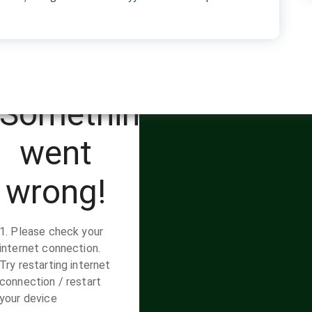
baja | Senarai Istila
Perpustakaan
 Budaya Jawa
https://www.perpustakaan.s
mojolaban.sch.id/