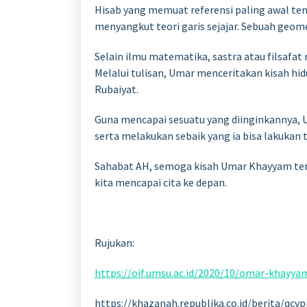
Hisab yang memuat referensi paling awal ten
menyangkut teori garis sejajar. Sebuah geom
Selain ilmu matematika, sastra atau filsafat
Melalui tulisan, Umar menceritakan kisah h
Rubaiyat.
Guna mencapai sesuatu yang diinginkannya, U
serta melakukan sebaik yang ia bisa lakukan
Sahabat AH, semoga kisah Umar Khayyam ters
kita mencapai cita ke depan.
Rujukan:
https://oif.umsu.ac.id/2020/10/omar-khayy
https://khazanah.republika.co.id/berita/q