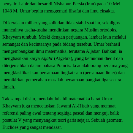
penyair. Lahir dan besar di Nishapur, Persia (Iran) pada 10 Mei
1048 M, Umar begitu menggemari filsafat dan ilmu eksakta.
Di kerajaan militer yang sulit dan tidak stabil saat itu, sekaligus
munculnya usaha-usaha mendirikan negara Muslim ortodoks,
Khayyam tumbuh. Meski dengan perjuangan, lambat laun melalui
semangat dan kecintaanya pada bidang tersebut, Umar berhasil
mengembangkan ilmu matematika, terutama Aljabar. Bahkan, ia
menghasilkan karya
Aljabr
(Algebra), yang kemudian diedit dan
diterjemahkan dalam bahasa Prancis. Ia adalah orang pertama yang
mengklasifikasikan persamaan tingkat satu (persamaan linier) dan
memikirkan pemecahan masalah persamaan pangkat tiga secara
ilmiah.
Tak sampai disitu, mendahului ahli matematika barat Umar
Khayyam juga mencetuskan Jawami Al-Hisab yang memuat
referensi paling awal tentang segitiga pascal dan menguji balik
postulat V yang menyangkut teori garis sejajar. Sebuah geometri
Euclides yang sangat mendasar.