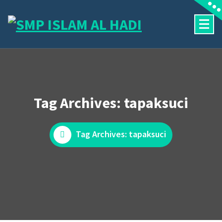
Skip
to
content
Halaman Resmi SMP Islam Al Hadi Mojolaban
Tag Archives: tapaksuci
Tag Archives: tapaksuci