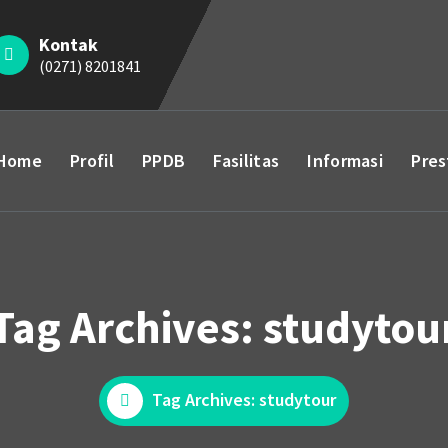
Kontak
(0271) 8201841
Home
Profil
PPDB
Fasilitas
Informasi
Pres
Tag Archives: studytou
Tag Archives: studytour