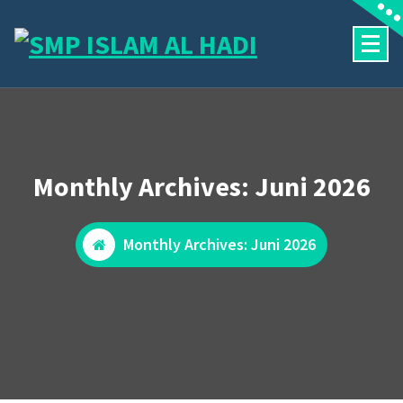
Skip
to
content
Halaman Resmi SMP Islam Al Hadi Mojolaban
Monthly Archives: Juni 2026
Monthly Archives: Juni 2026