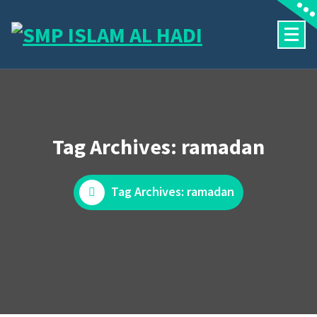
Skip
to
content
Halaman Resmi SMP Islam Al Hadi Mojolaban
Tag Archives: ramadan
Tag Archives: ramadan