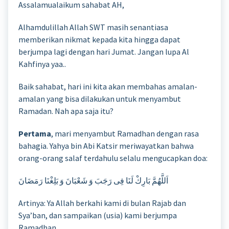
Assalamualaikum sahabat AH,
Alhamdulillah Allah SWT masih senantiasa
memberikan nikmat kepada kita hingga dapat
berjumpa lagi dengan hari Jumat. Jangan lupa Al
Kahfinya yaa..
Baik sahabat, hari ini kita akan membahas amalan-
amalan yang bisa dilakukan untuk menyambut
Ramadan. Nah apa saja itu?
Pertama
, mari menyambut Ramadhan dengan rasa
bahagia. Yahya bin Abi Katsir meriwayatkan bahwa
orang-orang salaf terdahulu selalu mengucapkan doa:
اَللَّهُمَّ بَارِكْ لَنَا فِى رَجَبَ وَ شَعْبَانَ وَ بَلِغْنَا رَمَضَانَ
Artinya: Ya Allah berkahi kami di bulan Rajab dan
Sya’ban, dan sampaikan (usia) kami berjumpa
Ramadhan.