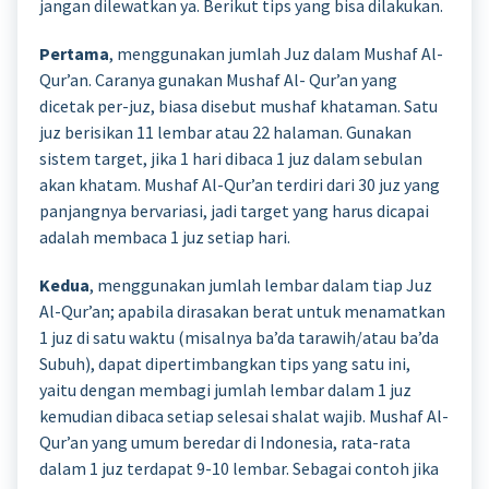
jangan dilewatkan ya. Berikut tips yang bisa dilakukan.
Pertama
, menggunakan jumlah Juz dalam Mushaf Al-
Qur’an. Caranya gunakan Mushaf Al- Qur’an yang
dicetak per-juz, biasa disebut mushaf khataman. Satu
juz berisikan 11 lembar atau 22 halaman. Gunakan
sistem target, jika 1 hari dibaca 1 juz dalam sebulan
akan khatam. Mushaf Al-Qur’an terdiri dari 30 juz yang
panjangnya bervariasi, jadi target yang harus dicapai
adalah membaca 1 juz setiap hari.
Kedua
, menggunakan jumlah lembar dalam tiap Juz
Al-Qur’an; apabila dirasakan berat untuk menamatkan
1 juz di satu waktu (misalnya ba’da tarawih/atau ba’da
Subuh), dapat dipertimbangkan tips yang satu ini,
yaitu dengan membagi jumlah lembar dalam 1 juz
kemudian dibaca setiap selesai shalat wajib. Mushaf Al-
Qur’an yang umum beredar di Indonesia, rata-rata
dalam 1 juz terdapat 9-10 lembar. Sebagai contoh jika