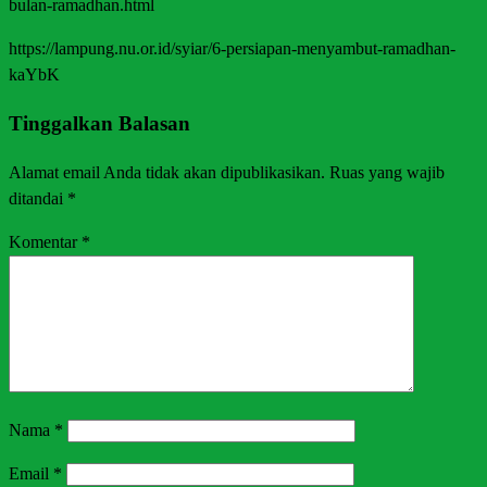
bulan-ramadhan.html
https://lampung.nu.or.id/syiar/6-persiapan-menyambut-ramadhan-
kaYbK
Tinggalkan Balasan
Alamat email Anda tidak akan dipublikasikan.
Ruas yang wajib
ditandai
*
Komentar
*
Nama
*
Email
*