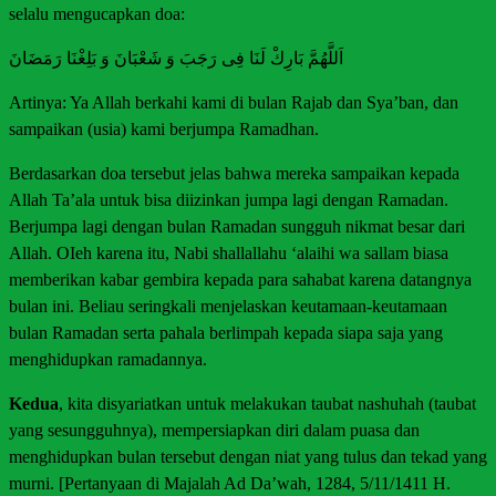
selalu mengucapkan doa:
اَللَّهُمَّ بَارِكْ لَنَا فِى رَجَبَ وَ شَعْبَانَ وَ بَلِغْنَا رَمَضَانَ
Artinya: Ya Allah berkahi kami di bulan Rajab dan Sya’ban, dan
sampaikan (usia) kami berjumpa Ramadhan.
Berdasarkan doa tersebut jelas bahwa mereka sampaikan kepada
Allah Ta’ala untuk bisa diizinkan jumpa lagi dengan Ramadan.
Berjumpa lagi dengan bulan Ramadan sungguh nikmat besar dari
Allah. OIeh karena itu, Nabi shallallahu ‘alaihi wa sallam biasa
memberikan kabar gembira kepada para sahabat karena datangnya
bulan ini. Beliau seringkali menjelaskan keutamaan-keutamaan
bulan Ramadan serta pahala berlimpah kepada siapa saja yang
menghidupkan ramadannya.
Kedua
, kita disyariatkan untuk melakukan taubat nashuhah (taubat
yang sesungguhnya), mempersiapkan diri dalam puasa dan
menghidupkan bulan tersebut dengan niat yang tulus dan tekad yang
murni. [Pertanyaan di Majalah Ad Da’wah, 1284, 5/11/1411 H.