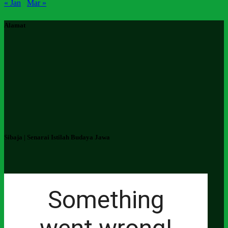
« Jan
Mar »
Alamat
Sibaja | Senarai Istilah Budaya Jawa