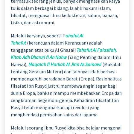
termasuk seorang jenius, banyak menghasilkan karya
tulis dalam berbagai bidang. Ia ahli hukum Islam,
filsafat, menguasai ilmu kedokteran, kalam, bahasa,
fisika, dan astronomi.
Melalui karyanya, seperti T
ahafut At
Tahafut
(kerancuan dalam Kerancuan) adalah
tanggapan atas buku Al Ghazali
Tahafut Al Falasifah,
Kitab Adh Dharuri fi An Nahw
(Yang Penting dalam Ilmu
Nahwu),
Maqalah fi Harkah Al Jirm As Samawi
(Makalah
tentang Gerakan Meteor) dan lainnya telah berhasil
mempengaruhi peradaban Barat (Eropa). Rasionalitas
filsafat Ibn Rusyd justru membawa angin segar bagi
dunia Eropa, bahkan mampu membebaskan Eropa dari
cengkraman hegemoni gereja. Kehadiran filsafat Ibn
Rusyd telah mengobarkan api revolusi yang
menghendaki pemisahan sains dari agama.
Melalui seorang Ibnu Rusyd kita bisa belajar mengenai