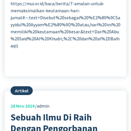
https://mui.or.id/baca/berita/7-amalan-untuk-
memaksimalkan-keutamaan-hari-
jumat#:~:text=Disebut%20sebagai%20%E2%80%9CSa
yyidul%20Ayyam%E2%80%9D%20atau,hari%20ini%20
memiliki%20keutamaan%20besar.&text=Dari%20Abu
%20Said%20Al%20Khudri,%2C%20dan%20al%2DBaih
aqi).
Artikel
28
Nov 2024
admin
Sebuah Ilmu Di Raih
Dengan Pengorbanan