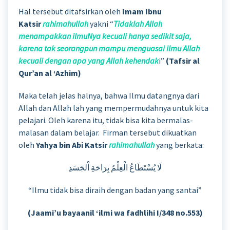
Hal tersebut ditafsirkan oleh
Imam Ibnu
Katsir
rahimahullah
yakni “
Tidaklah Allah
menampakkan ilmuNya kecuali hanya sedikit saja,
karena tak seorangpun mampu menguasai ilmu Allah
kecuali dengan apa yang Allah kehendak
i”
(Tafsir al
Qur’an al ‘Azhim)
Maka telah jelas halnya, bahwa Ilmu datangnya dari
Allah dan Allah lah yang mempermudahnya untuk kita
pelajari. Oleh karena itu, tidak bisa kita bermalas-
malasan dalam belajar. Firman tersebut dikuatkan
oleh
Yahya bin Abi Katsir
rahimahullah
yang berkata:
لَا يُسْتَطَاعُ الْعِلْمُ بِرَاحَةِ اْلجَسَدِ
“Ilmu tidak bisa diraih dengan badan yang santai”
(Jaami’u bayaanil ‘ilmi wa fadhlihi I/348 no.553)