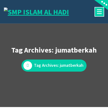
Skip
to
content
Halaman Resmi SMP Islam Al Hadi Mojolaban
Tag Archives: jumatberkah
Tag Archives: jumatberkah