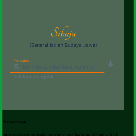
Perpustakaan
https://www.perpustakaan.smpislamalhadi-mojolaban.sch.id/