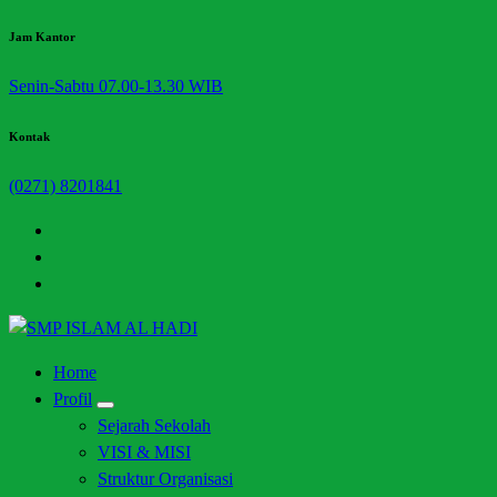
Skip
Jam Kantor
to
Senin-Sabtu 07.00-13.30 WIB
content
Kontak
(0271) 8201841
Halaman Resmi SMP Islam Al Hadi Mojolaban
Home
Profil
Sejarah Sekolah
VISI & MISI
Struktur Organisasi