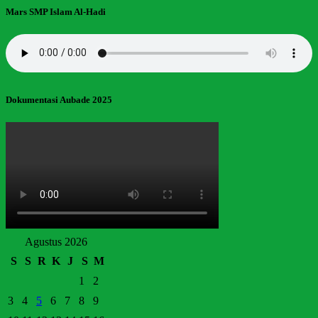
Mars SMP Islam Al-Hadi
Dokumentasi Aubade 2025
Agustus 2026
S
S
R
K
J
S
M
1
2
3
4
5
6
7
8
9