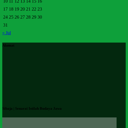
10
11
12
13
14
15
16
17
18
19
20
21
22
23
24
25
26
27
28
29
30
31
« Jul
Alamat
Sibaja | Senarai Istilah Budaya Jawa