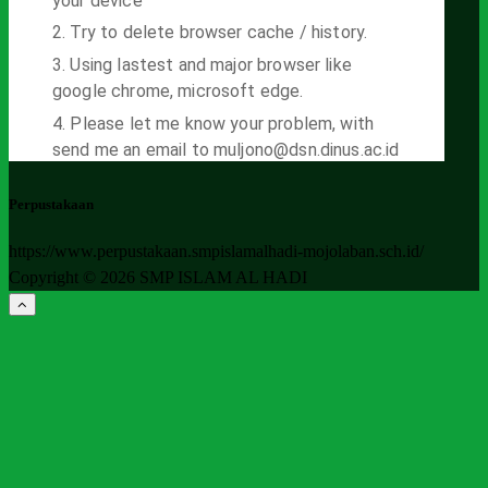
Perpustakaan
https://www.perpustakaan.smpislamalhadi-mojolaban.sch.id/
Copyright © 2026 SMP ISLAM AL HADI