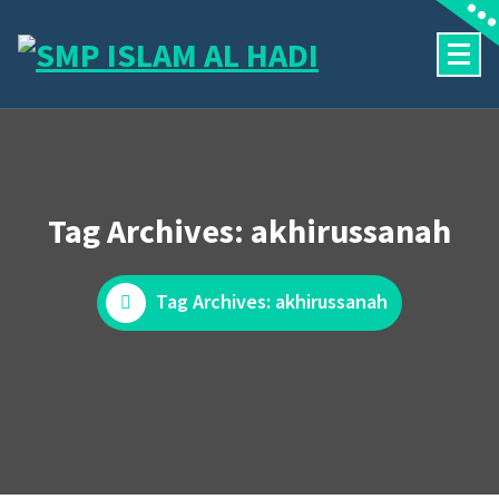
Skip
to
content
Halaman Resmi SMP Islam Al Hadi Mojolaban
Tag Archives: akhirussanah
Tag Archives: akhirussanah