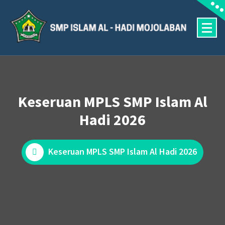
Skip
to
content
Halaman Resmi SMP Islam Al Hadi Mojolaban
Keseruan MPLS SMP Islam Al
Hadi 2026
Keseruan MPLS SMP Islam Al Hadi 2026