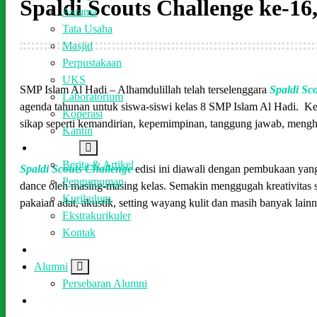
Spaldi Scouts Challenge ke-16
Asrama
Tata Usaha
Masjid
Perpustakaan
UKS
SMP Islam Al Hadi – Alhamdulillah telah terselenggara
Spaldi Sc
Laboratorium
agenda tahunan untuk siswa-siswi kelas 8 SMP Islam Al Hadi. Ke
Koperasi
sikap seperti kemandirian, kepemimpinan, tanggung jawab, mengh
Kantin
Informasi
Berita & Artikel
Spaldi Scouts Challenge
edisi ini diawali dengan pembukaan yan
Pengumuman
dance oleh masing-masing kelas. Semakin menggugah kreativitas
Kurikulum
pakaian adat, akustik, setting wayang kulit dan masih banyak lai
Ekstrakurikuler
Kontak
Prestasi
Alumni
Persebaran Alumni
Perpustakaan