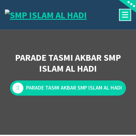
Skip
to
content
Halaman Resmi SMP Islam Al Hadi Mojolaban
PARADE TASMI AKBAR SMP
ISLAM AL HADI
PARADE TASMI AKBAR SMP ISLAM AL HADI