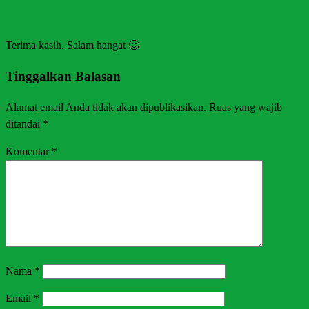
Terima kasih. Salam hangat 🙂
Tinggalkan Balasan
Alamat email Anda tidak akan dipublikasikan.
Ruas yang wajib
ditandai
*
Komentar
*
Nama
*
Email
*