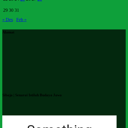
29
30
31
« Des
Feb »
Alamat
Sibaja | Senarai Istilah Budaya Jawa