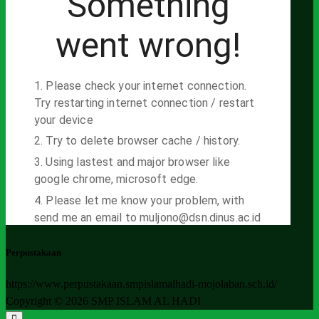
Perpustakaan
https://www.perpustakaan.smpislamalhadi-mojolaban.sch.id/
Copyright © 2026 SMP ISLAM AL HADI