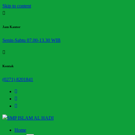
Skip to content
Jam Kantor
Senin-Sabtu 07.00-13.30 WIB
Kontak
(0271) 8201841
Halaman Resmi SMP Islam Al Hadi Mojolaban
Home