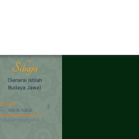
baja | Senarai Istila
Perpustakaan
 Budaya Jawa
https://www.perpustakaan.s
mojolaban.sch.id/