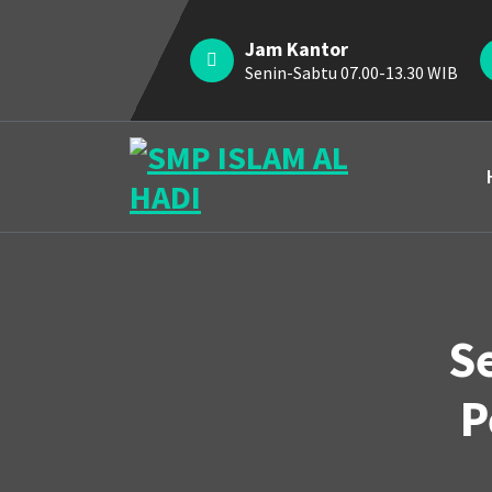
Skip
to
Jam Kantor
content
Senin-Sabtu 07.00-13.30 WIB
Halaman Resmi SMP Islam Al Hadi Mojolaban
S
P