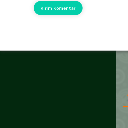
Alamat
Si
H