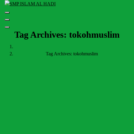
Skip
to
Halaman Resmi SMP Islam Al Hadi Mojolaban
content
Tag Archives: tokohmuslim
Tag Archives: tokohmuslim