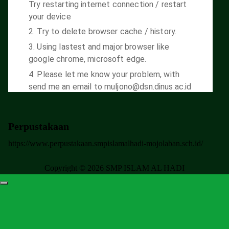
Perpustakaan
https://www.perpustakaan.smpislamalhadi-mojolaban.sch.id/
Copyright © 2026 SMP ISLAM AL HADI