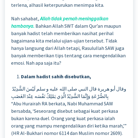
terlena, alhasil keterpurukan menimpa kita.
Nah sahabat,
Allah tidak pernah meninggalkan
hambanya.
Bahkan Allah SWT dalam Qur’an maupun
banyak hadist telah memberikan nasihat perihal
bagaimana kita melalui ujian-ujian tersebut. Tidak
hanya langsung dari Allah tetapi, Rasulullah SAW juga
banyak memberikan tips tentang cara mengendalikan
emosi. Nah apa saja itu?
Dalam hadist sahih disebutkan,
وقال أبو هريرة قال النبي صلى الله عليه و سلم لَيْسَ الشَّدِيْدُ
بِالصُّرْعَةِ وَإِنَّمَا الشَّدِيْدُ الَّذِي يَمْلِكُ نَفْسَه عِنْدَ الغَضَبِ
“Abu Hurairah RA berkata, Nabi Muhammad SAW
bersabda, ‘Seseorang disebut sebagai kuat perkasa
bukan karena duel. Orang yang kuat perkasa ialah
orang yang mampu mengendalikan diri ketika marah,’”
(HR Al-Bukhari nomor 6114 dan Muslim nomor 2609).