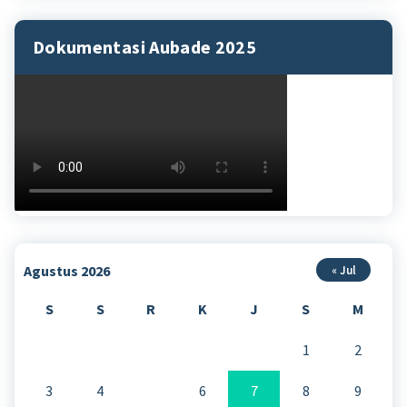
Dokumentasi Aubade 2025
Agustus 2026
« Jul
S
S
R
K
J
S
M
1
2
3
4
5
6
7
8
9