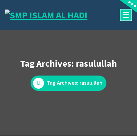
Skip
to
content
Halaman Resmi SMP Islam Al Hadi Mojolaban
Tag Archives: rasulullah
Tag Archives: rasulullah