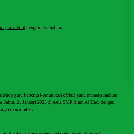
ri-jumat.html
dengan perubahan.
kshop guru bertema komunikasi efektif guna memaksimalkan
ada Sabtu, 21 Januari 2023 di Aula SMP Islam Al Hadi dengan
agai narasumber.
ungkapkan bahwa sebagai sekolah unggul, kita perlu