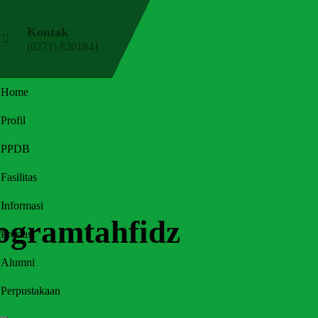
Kontak
(0271) 8201841
Home
Profil
PPDB
Fasilitas
Informasi
rogramtahfidz
Prestasi
Alumni
Perpustakaan