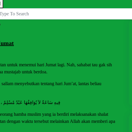
Jumat
tan untuk menemui hari Jumat lagi. Nah, sahabat tau gak sih
a mustajab untuk berdoa.
a sallam menyebutkan tentang hari Jum’at, lantas beliau
فِيهِ سَاعَةٌ لاَ يُوَافِقُهَا عَبْدٌ مُسْلِمٌ ، وَه
 seorang hamba muslim yang ia berdiri melaksanakan shalat
patan dengan waktu tersebut melainkan Allah akan memberi apa