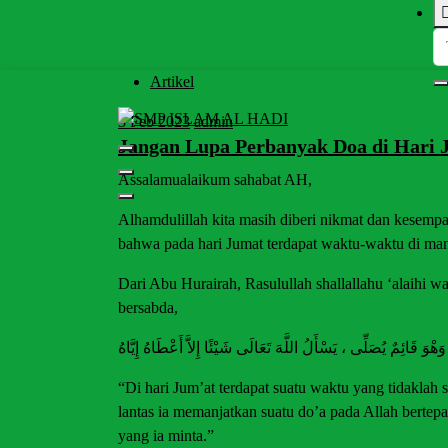
Artikel
3
Feb 2023
admin
Halaman Resmi SMP Islam Al Hadi Mojolaban
Jangan Lupa Perbanyak Doa di Hari 
Assalamualaikum sahabat AH,
Alhamdulillah kita masih diberi nikmat dan kesempa
bahwa pada hari Jumat terdapat waktu-waktu di man
Dari Abu Hurairah, Rasulullah shallallahu ‘alaihi w
bersabda,
ْوَ قَائِمٌ يُصَلِّى ، يَسْأَلُ اللَّهَ تَعَالَى شَيْئًا إِلاَّ أَعْطَاهُ إِيَّاهُ
“Di hari Jum’at terdapat suatu waktu yang tidaklah
lantas ia memanjatkan suatu do’a pada Allah berte
yang ia minta.”