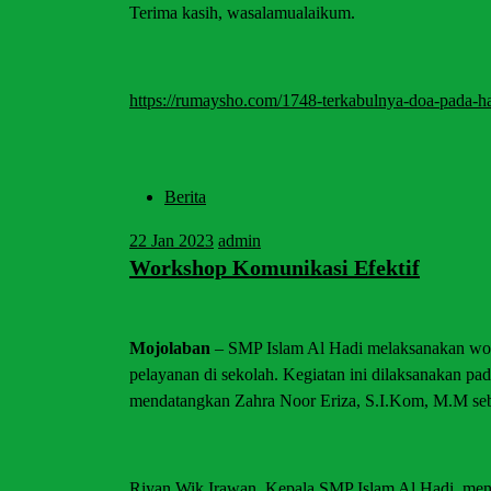
Terima kasih, wasalamualaikum.
https://rumaysho.com/1748-terkabulnya-doa-pada-ha
Berita
22
Jan 2023
admin
Workshop Komunikasi Efektif
Mojolaban
– SMP Islam Al Hadi melaksanakan wor
pelayanan di sekolah. Kegiatan ini dilaksanakan p
mendatangkan Zahra Noor Eriza, S.I.Kom, M.M seb
Riyan Wik Irawan, Kepala SMP Islam Al Hadi, meng