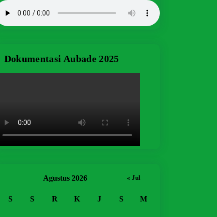
Dokumentasi Aubade 2025
Agustus 2026
« Jul
S
S
R
K
J
S
M