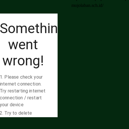
mojolaban.sch.id/