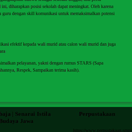
l ini, diharapkan posisi sekolah dapat meningkat. Oleh karena
bu guru dengan skill komunikasi untuk memaksimalkan potensi
asi efektif kepada wali murid atau calon wali murid dan juga
ara
ksimalkan pelayanan, yakni dengan rumus STARS (Sapa
ahannya, Respek, Sampaikan terima kasih).
baja | Senarai Istila
Perpustakaan
Budaya Jawa
https://www.perpustakaan.smpi