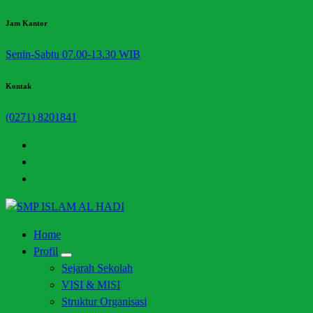
Skip
Jam Kantor
to
Senin-Sabtu 07.00-13.30 WIB
content
Kontak
(0271) 8201841
Halaman Resmi SMP Islam Al Hadi Mojolaban
Home
Profil
Sejarah Sekolah
VISI & MISI
Struktur Organisasi