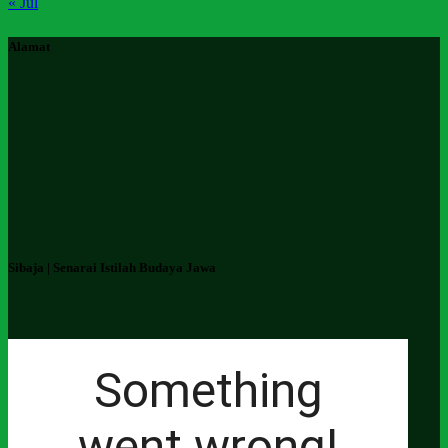
« Jul
Alamat
Sibaja | Senarai Istilah Budaya Jawa