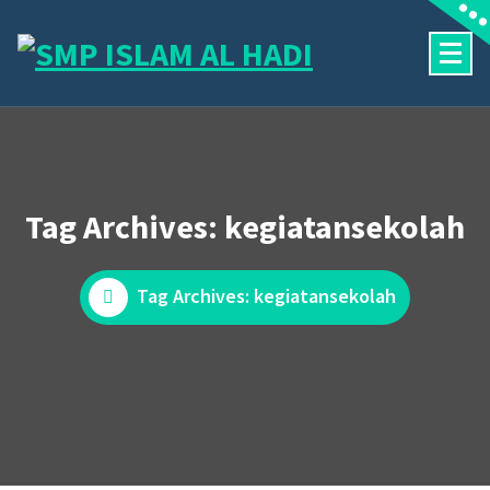
Skip
to
content
Halaman Resmi SMP Islam Al Hadi Mojolaban
Tag Archives: kegiatansekolah
Tag Archives: kegiatansekolah