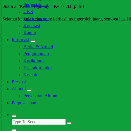
Perpustakaan
Juara 3
Kelas 9I (putra)
Kelas 7D (putri)
UKS
Laboratorium
Selamat kepada kelas yang berhasil memperoleh juara, semoga hasil d
Koperasi
Kantin
Informasi
Berita & Artikel
Pengumuman
Kurikulum
Ekstrakurikuler
Kontak
Prestasi
Alumni
Persebaran Alumni
Perpustakaan