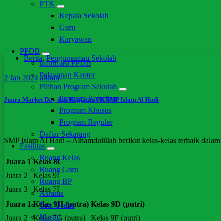
PTK
Kepala Sekolah
Guru
Karyawan
PPDB
Berita
,
Pengumuman Sekolah
Informasi PPDB
Pelayanan Kantor
2
Jan 2024
admin
Pilihan Program Sekolah
Program Boarding
Juara Market Day dan Kegiatan 7K SMP Islam Al Hadi
Program Khusus
Program Reguler
Daftar Sekarang
SMP Islam Al Hadi – Alhamdulillah berikut kelas-kelas terbaik dalam
Fasilitas
Ruang Kelas
Juara 1
Kelas 8C
Ruang Guru
Juara 2
Kelas 9I
Ruang BP
Juara 3
Kelas 7I
Asrama
Juara 1
Kelas 9H (putra)
Kelas 9D (putri)
Tata Usaha
Masjid
Juara 2
Kelas 7G (putra)
Kelas 9F (putri)