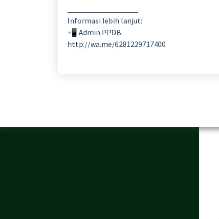
__________________
Informasi lebih lanjut:
📲 Admin PPDB
http://wa.me/6281229717400
Alamat
Si
H