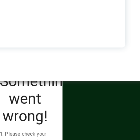
baja | Senarai Istila
Perpustakaan
 Budaya Jawa
https://www.perpustakaan.s
mojolaban.sch.id/