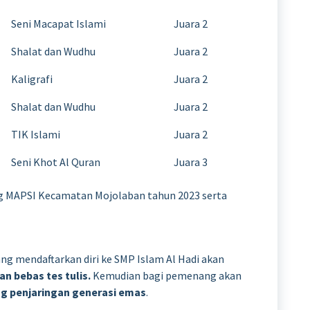
Seni Macapat Islami
Juara 2
Shalat dan Wudhu
Juara 2
Kaligrafi
Juara 2
Shalat dan Wudhu
Juara 2
TIK Islami
Juara 2
Seni Khot Al Quran
Juara 3
g MAPSI Kecamatan Mojolaban tahun 2023 serta
g mendaftarkan diri ke SMP Islam Al Hadi akan
n bebas tes tulis.
Kemudian bagi pemenang akan
 penjaringan generasi emas
.