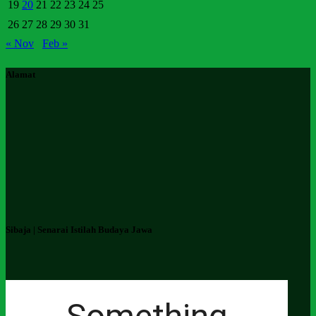
19
20
21
22
23
24
25
26
27
28
29
30
31
« Nov
Feb »
Alamat
Sibaja | Senarai Istilah Budaya Jawa