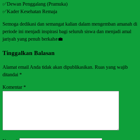
✅Dewan Penggalang (Pramuka)
✅Kader Kesehatan Remaja
Semoga dedikasi dan semangat kalian dalam mengemban amanah di
periode ini menjadi inspirasi bagi seluruh siswa dan menjadi amal
jariyah yang penuh berkah✊💼
Tinggalkan Balasan
Alamat email Anda tidak akan dipublikasikan.
Ruas yang wajib
ditandai
*
Komentar
*