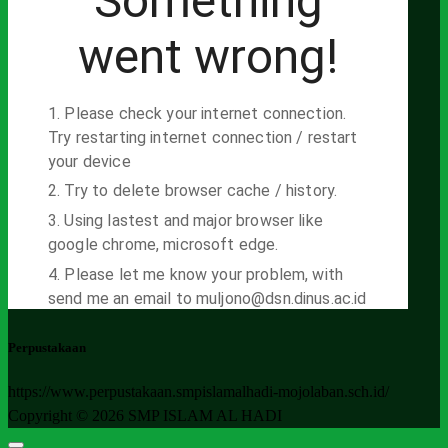
Perpustakaan
https://www.perpustakaan.smpislamalhadi-mojolaban.sch.id/
Copyright © 2026 SMP ISLAM AL HADI