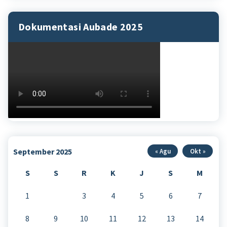
Dokumentasi Aubade 2025
September 2025
« Agu
Okt »
S
S
R
K
J
S
M
1
2
3
4
5
6
7
8
9
10
11
12
13
14