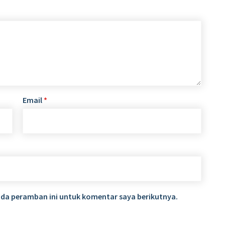
Email
*
ada peramban ini untuk komentar saya berikutnya.
baja | Senarai Istila
Perpustakaan