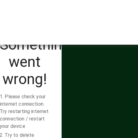
 Budaya Jawa
https://www.perpustakaan.s
mojolaban.sch.id/