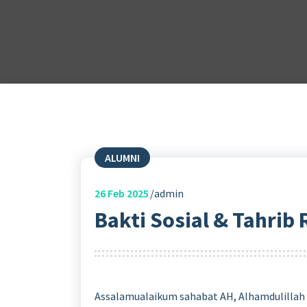
ALUMNI
26
Feb 2025
admin
Bakti Sosial & Tahrib
Assalamualaikum sahabat AH, Alhamdulillah 