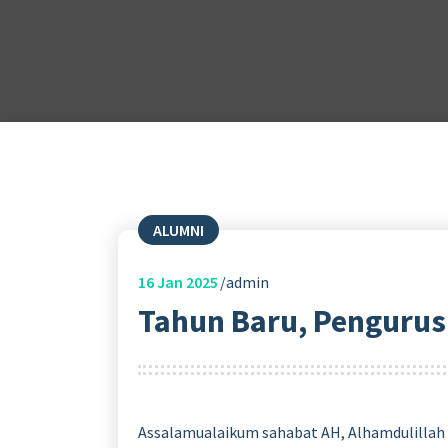
ALUMNI
16
Jan 2025
admin
Tahun Baru, Pengurus
Assalamualaikum sahabat AH, Alhamdulillah 