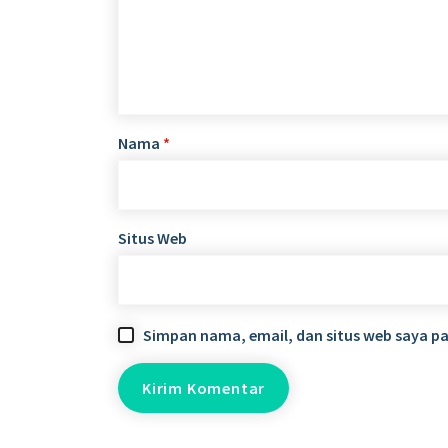
Nama
*
Situs Web
Simpan nama, email, dan situs web saya p
Alamat
Si
H