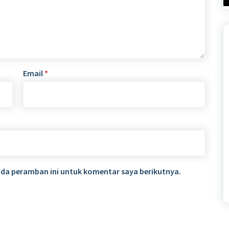
Email
*
ada peramban ini untuk komentar saya berikutnya.
baja | Senarai Istila
Perpustakaan
 Budaya Jawa
https://www.perpustakaan.s