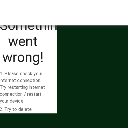
mojolaban.sch.id/