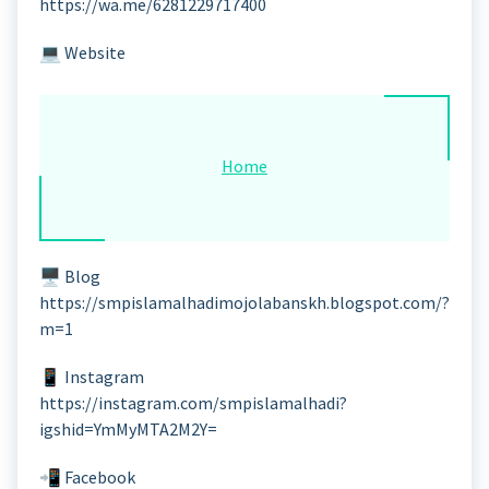
https://wa.me/6281229717400
💻 Website
Home
🖥️ Blog
https://smpislamalhadimojolabanskh.blogspot.com/?
m=1
📱 Instagram
https://instagram.com/smpislamalhadi?
igshid=YmMyMTA2M2Y=
📲 Facebook