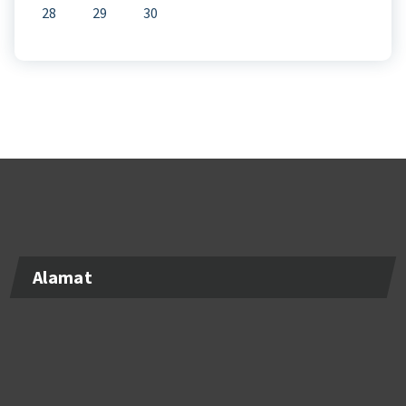
28
29
30
Alamat