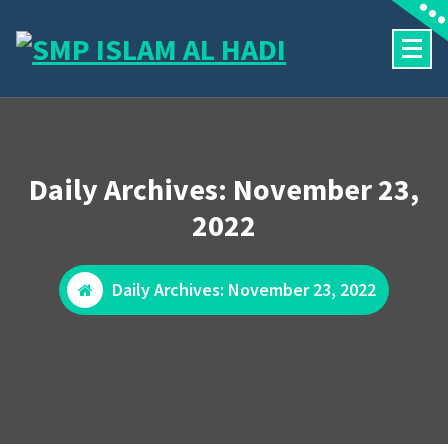
Skip
to
content
Halaman Resmi SMP Islam Al Hadi Mojolaban
Daily Archives: November 23,
2022
Daily Archives: November 23, 2022