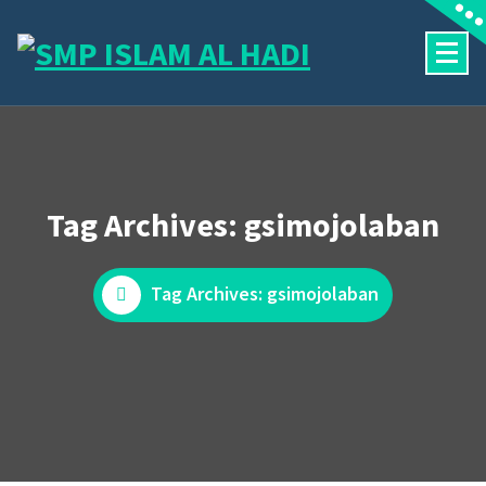
Skip
to
content
Halaman Resmi SMP Islam Al Hadi Mojolaban
Tag Archives: gsimojolaban
Tag Archives: gsimojolaban