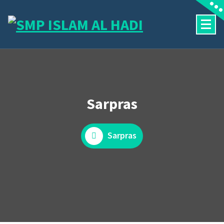
Skip
to
content
Halaman Resmi SMP Islam Al Hadi Mojolaban
Sarpras
Sarpras