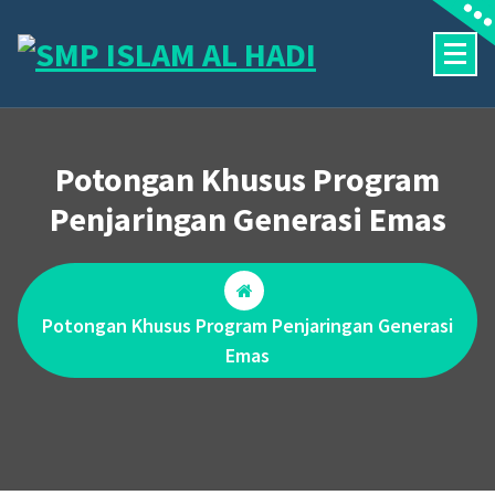
Skip
to
content
Halaman Resmi SMP Islam Al Hadi Mojolaban
Potongan Khusus Program
Penjaringan Generasi Emas
Potongan Khusus Program Penjaringan Generasi
Emas